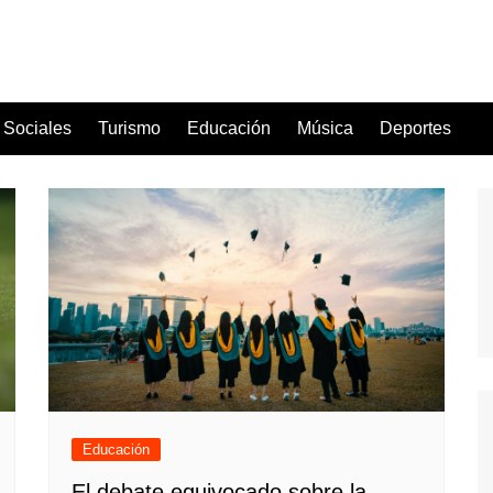
Sociales
Turismo
Educación
Música
Deportes
Educación
El debate equivocado sobre la