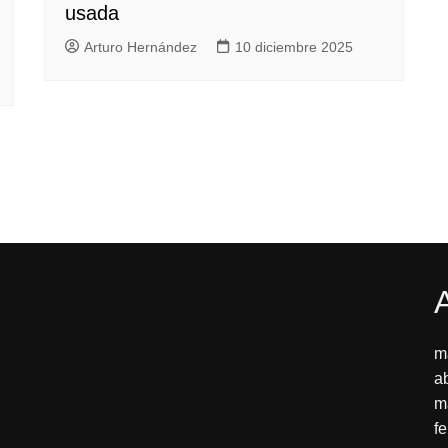
usada
Arturo Hernández
10 diciembre 2025
m
a
m
f