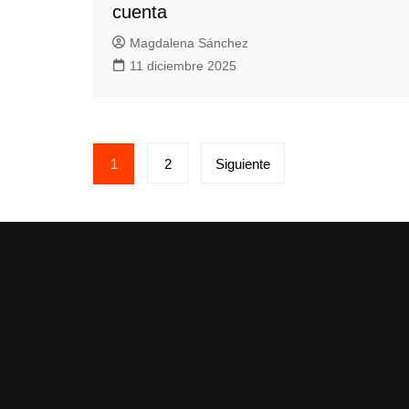
cuenta
Magdalena Sánchez
11 diciembre 2025
Paginación
1
2
Siguiente
de
entradas